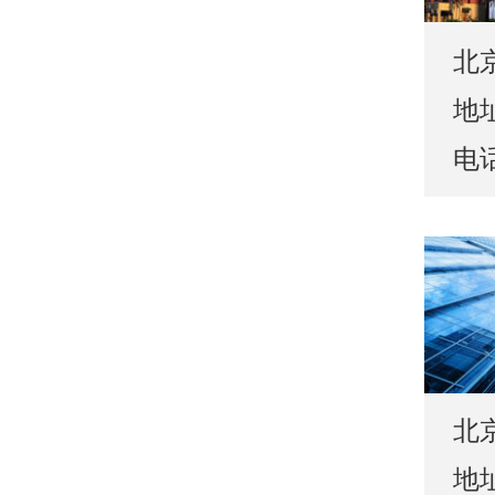
电机应用时不连接第2相3/L2和4/T2，
记忆位置数量和最小间隔表示什么意思
记忆位置数量表示对某一段循环时间，可以设
进行动作切换的时刻数量。例如IHP7（15721
记忆位置数量为42，最小间隔为1分
有无控制单相交流电机的软起动器?
有，型号为ATS01N1**FT，0.37-1.5kW。 控
相电机应用时不连接第2相3/L2和
何为软起动器的力矩控制？
在电机起动过程中，软起动器对负载力矩进行
测，并使电机的力矩输出与负载力矩的差保