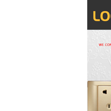
SERVICE OUTLETS
服务网点